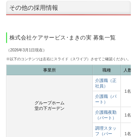
その他の採用情報
株式会社ケアサービス･まきの実 募集一覧
（2026年3
月1
日現在）
※以下のコンテンツは左右にスライド（スワイプ）させてご確認ください。
事業所
職種
人数
介護職（正
社員）
1名
介護職（パ
ート）
グループホーム
堂の下ガーデン
介護職夜勤
1名
（パート）
調理スタッ
フ（パー
1名