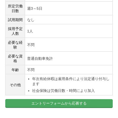
所定労働
週3～5日
日数
試用期間
なし
採用予定
1人
人数
必要な経
不問
験
必要な資
普通自動車免許
格
年齢
不問
年次有給休暇は雇用条件により法定通り付与し
ます
その他
社会保険は労働日数・時間により加入
エントリーフォームから応募する