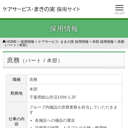
メニュー
採用情報
HOME
>
採用情報
>
ケアサービス･まきの実 採用情報
>
本部 採用情報
>
庶務
（パート / 本部）
庶務
（パート / 本部）
職種
庶務
本部
勤務地
千葉県館山市沼1599-1,2F
グループ内施設の庶務業務を担当していただきま
す
仕事の内
各施設への備品の運送
容
設備等の故障、トラブルの点検・修理他